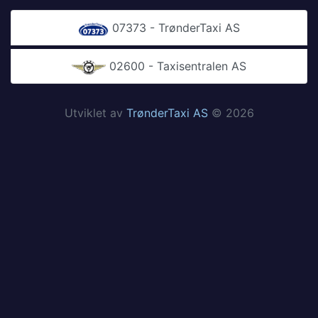
07373 - TrønderTaxi AS
02600 - Taxisentralen AS
Utviklet av
TrønderTaxi AS
© 2026